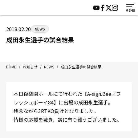
MENU
HOME
施設紹介
ジムについて
アクセス
2018.02.20
NEWS
トレーニング
会員様の声
成田永生選手の試合結果
アマ・スパー各大会・キッズ
よくあるご質問
選手・スタッフ
お知らせ
入会案内
サポーター募集
HOME
/
お知らせ
/
NEWS
/
成田永生選手の試合結果
見学・1日体験
お問い合わせ
法人会員について
個人情報保護方針
本日後楽園ホールにて行われた【A-sign.Bee／フ
八王子中屋ボクシングジム
レッシュボーイ84】に出場の成田永生選手。
〒192-0072 東京都八王子市南町3-8 第2原嶋ビル1F
残念ながら3RTKO負けとなりました。
Tel/Fax：042-622-7222
皆様の応援を戴き、誠に有り難うございました。
営業時間：月〜土 14:00〜22:00 / 日・祝 14:00〜19:00