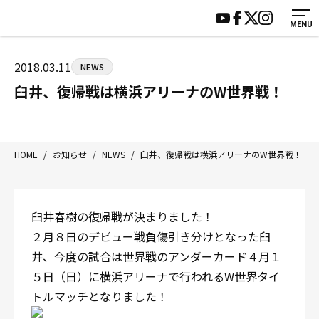
MENU
HOME
施設紹介
ジムについて
アクセス
2018.03.11
NEWS
トレーニング
会員様の声
臼井、復帰戦は横浜アリーナのW世界戦！
アマ・スパー各大会・キッズ
よくあるご質問
選手・スタッフ
お知らせ
入会案内
サポーター募集
HOME
/
お知らせ
/
NEWS
/
臼井、復帰戦は横浜アリーナのW世界戦！
見学・1日体験
お問い合わせ
法人会員について
個人情報保護方針
臼井春樹の復帰戦が決まりました！
八王子中屋ボクシングジム
２月８日のデビュー戦負傷引き分けとなった臼
〒192-0072 東京都八王子市南町3-8 第2原嶋ビル1F
井、今度の試合は世界戦のアンダーカード４月１
Tel/Fax：042-622-7222
５日（日）に横浜アリーナで行われるW世界タイ
営業時間：月〜土 14:00〜22:00 / 日・祝 14:00〜19:00
トルマッチとなりました！