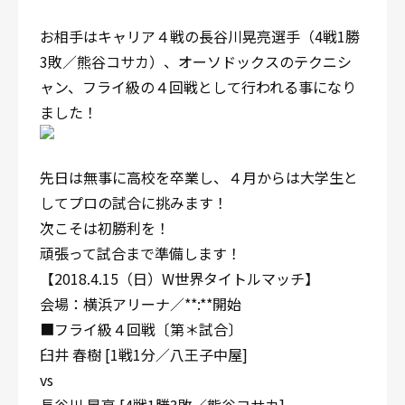
お相手はキャリア４戦の長谷川晃亮選手（4戦1勝
3敗／熊谷コサカ）、オーソドックスのテクニシ
ャン、フライ級の４回戦として行われる事になり
ました！
先日は無事に高校を卒業し、４月からは大学生と
してプロの試合に挑みます！
次こそは初勝利を！
頑張って試合まで準備します！
【2018.4.15（日）W世界タイトルマッチ】
会場：横浜アリーナ／**:**開始
■フライ級４回戦〔第＊試合〕
臼井 春樹 [1戦1分／八王子中屋]
vs