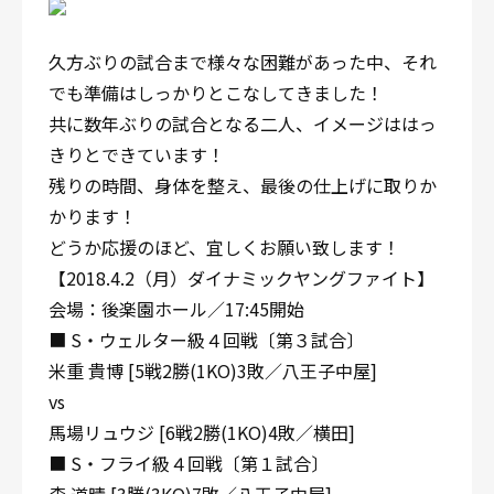
久方ぶりの試合まで様々な困難があった中、それ
でも準備はしっかりとこなしてきました！
共に数年ぶりの試合となる二人、イメージははっ
きりとできています！
残りの時間、身体を整え、最後の仕上げに取りか
かります！
どうか応援のほど、宜しくお願い致します！
【2018.4.2（月）ダイナミックヤングファイト】
会場：後楽園ホール／17:45開始
■ S・ウェルター級４回戦〔第３試合〕
米重 貴博 [5戦2勝(1KO)3敗／八王子中屋]
vs
馬場リュウジ [6戦2勝(1KO)4敗／横田]
■ S・フライ級４回戦〔第１試合〕