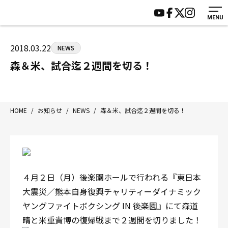
MENU
HOME
施設紹介
ジムについて
アクセス
2018.03.22
NEWS
トレーニング
会員様の声
森＆米、試合迄２週間を切る！
アマ・スパー各大会・キッズ
よくあるご質問
選手・スタッフ
お知らせ
入会案内
サポーター募集
HOME
/
お知らせ
/
NEWS
/
森＆米、試合迄２週間を切る！
見学・1日体験
お問い合わせ
法人会員について
個人情報保護方針
八王子中屋ボクシングジム
〒192-0072 東京都八王子市南町3-8 第2原嶋ビル1F
４月２日（月）後楽園ホールで行われる『東日本
Tel/Fax：042-622-7222
大震災／熊本自身復興チャリティーダイナミック
営業時間：月〜土 14:00〜22:00 / 日・祝 14:00〜19:00
ヤングファイトボクシング IN 後楽園』にて森道
晴と米重貴博の復帰戦まで２週間を切りました！