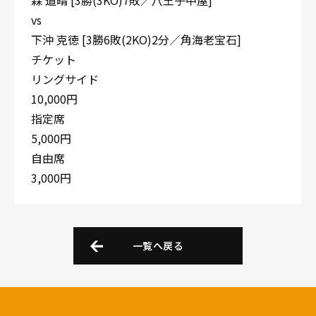
森 道晴 [3勝(3KO)7敗／八王子中屋]
vs
下沖 克徳 [3勝6敗(2KO)2分／角海老宝石]
チケット
リングサイド
10,000円
指定席
5,000円
自由席
3,000円
一覧へ戻る