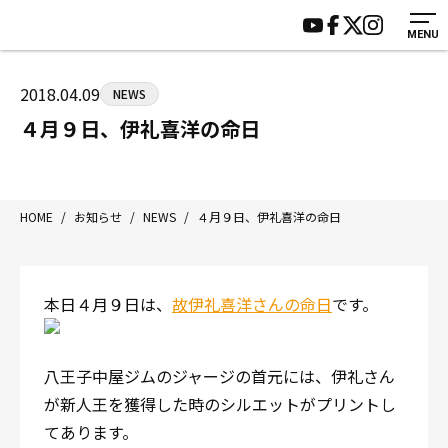
MENU
HOME
施設紹介
ジムについて
アクセス
2018.04.09
NEWS
トレーニング
会員様の声
４月９日、伊礼喜洋の命日
アマ・スパー各大会・キッズ
よくあるご質問
選手・スタッフ
お知らせ
入会案内
サポーター募集
HOME
/
お知らせ
/
NEWS
/
４月９日、伊礼喜洋の命日
見学・1日体験
お問い合わせ
法人会員について
個人情報保護方針
本日４月９日は、
故伊礼喜洋さんの命日
です。
八王子中屋ボクシングジム
〒192-0072 東京都八王子市南町3-8 第2原嶋ビル1F
Tel/Fax：042-622-7222
八王子中屋ジムのジャージの首元には、伊礼さん
営業時間：月〜土 14:00〜22:00 / 日・祝 14:00〜19:00
が新人王を獲得した時のシルエットがプリントし
てあります。