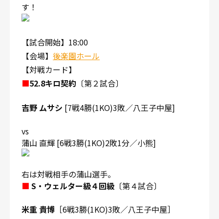
す！
【試合開始】18:00
【会場】
後楽園ホール
【対戦カード】
■
52.8キロ契約
〔第２試合〕
吉野 ムサシ
[7戦4勝(1KO)3敗／八王子中屋]
vs
蒲山 直輝 [6戦3勝(1KO)2敗1分／小熊]
右は対戦相手の蒲山選手。
■
S・ウェルター級４回級
〔第４試合〕
米重 貴博
［6戦3勝(1KO)3敗／八王子中屋］