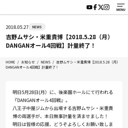
MENU
HOME
施設紹介
ジムについて
アクセス
2018.05.27
NEWS
トレーニング
会員様の声
吉野ムサシ・米重貴博【2018.5.28（月）
アマ・スパー各大会・キッズ
よくあるご質問
DANGANオール4回戦】計量終了！
選手・スタッフ
お知らせ
入会案内
サポーター募集
HOME
/
お知らせ
/
NEWS
/
吉野ムサシ・米重貴博【2018.5.28（月）
DANGANオール4回戦】計量終了！
見学・1日体験
お問い合わせ
法人会員について
個人情報保護方針
八王子中屋ボクシングジム
明日5月28日(月）に、後楽園ホールにて行われる
〒192-0072 東京都八王子市南町3-8 第2原嶋ビル1F
『DANGANオール4回戦』。
Tel/Fax：042-622-7222
八王子中屋ジムから出場する吉野ムサシ・米重貴
営業時間：月〜土 14:00〜22:00 / 日・祝 14:00〜19:00
博の両選手が、本日無事計量を済ませました！
明日は皆様の応援、どうぞよろしくお願い致しま