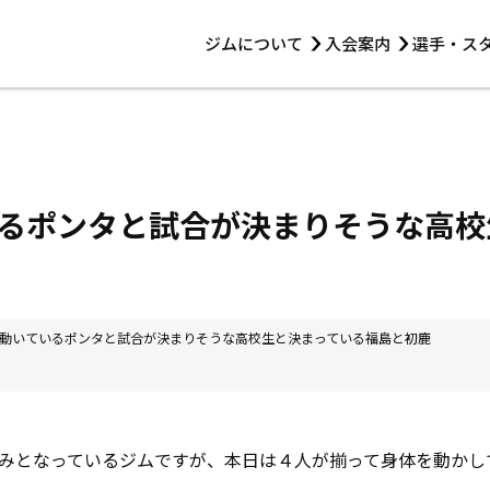
ジムについて
入会案内
選手・ス
HOME
ジムについて
トレーニング
見学・1日体験
 第2原嶋ビル1F
トレーニング
アマ・スパー各大会・キッズ
法人会員について
アマ・スパー各大会・キッズ
 14:00〜19:00
るポンタと試合が決まりそうな高校
選手・スタッフ
動いているポンタと試合が決まりそうな高校生と決まっている福島と初鹿
みとなっているジムですが、本日は４人が揃って身体を動かし