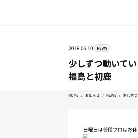
八王子中屋ボクシングジム
〒192-0072 東京都八王子市南町3-8
2018.06.10
NEWS
Tel/Fax：042-622-7222
営業時間：月〜土 14:00〜22:00 / 日・祝
少しずつ動いてい
福島と初鹿
HOME
/
お知らせ
/
NEWS
/
少しずつ
日曜日は普段プロはお休