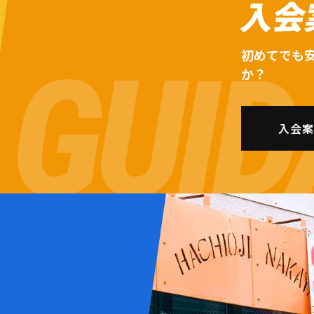
入会
初めてでも
か？
入会案