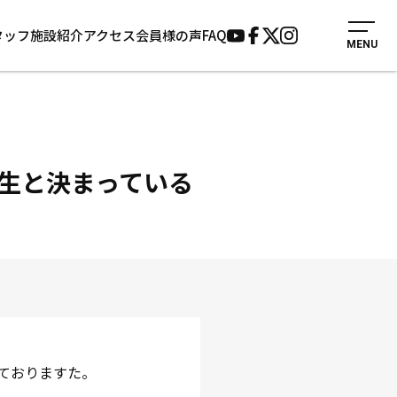
タッフ
施設紹介
アクセス
会員様の声
FAQ
MENU
入会案内
会員様の声
見学・1日体験
よくあるご質問
法人会員について
お知らせ
施設紹介
サポーター募集
生と決まっている
アクセス
お問い合わせ
個人情報保護方針
ておりますた。