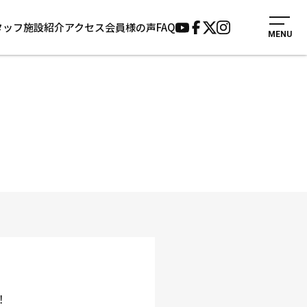
タッフ
施設紹介
アクセス
会員様の声
FAQ
MENU
入会案内
会員様の声
見学・1日体験
よくあるご質問
法人会員について
お知らせ
施設紹介
サポーター募集
アクセス
お問い合わせ
個人情報保護方針
！