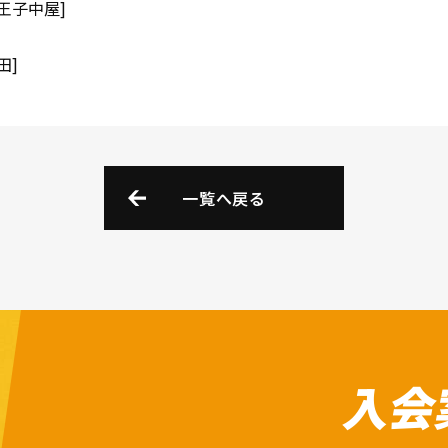
王子中屋]
田]
一覧へ戻る
入会