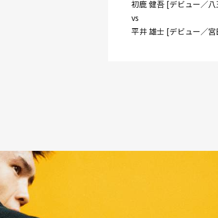
初鹿 健吾 [デビュー／八
vs
平井 雄士 [デビュー／宮