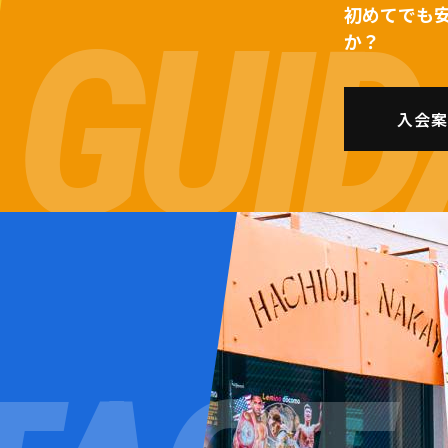
初めてでも
か？
入会案