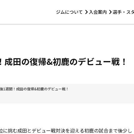
ジムについて
入会案内
選手・ス
HOME
ジムについて
トレーニング
見学・1日体験
 第2原嶋ビル1F
トレーニング
アマ・スパー各大会・キッズ
法人会員について
アマ・スパー各大会・キッズ
 14:00〜19:00
！成田の復帰&初鹿のデビュー戦！
選手・スタッフ
後1週間！成田の復帰&初鹿のデビュー戦！
２位に挑む成田とデビュー戦対決を迎える初鹿の試合まで後少し