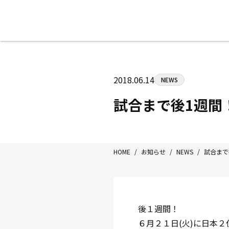
八王子中屋ボクシングジム
〒192-0072 東京都八王子市南町3-8
2018.06.14
NEWS
Tel/Fax：042-622-7222
営業時間：月〜土 14:00〜22:00 / 日・祝
試合まで後1週間
HOME
/
お知らせ
/
NEWS
/
試合まで
後１週間！
６月２１日(火)に日本