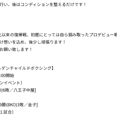
行い、後はコンディションを整えるだけです！
北以来の復帰戦、初鹿にとっては自ら掴み取ったプロデビュー
け想いを込め、後少し頑張ります！
お願い致します！
ゴールデンチャイルドボクシング】
00開始
ンイベント〕
KO)6敗／八王子中屋]
9勝(8KO)3敗／金子]
第１試合〕