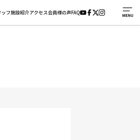
タッフ
施設紹介
アクセス
会員様の声
FAQ
MENU
入会案内
会員様の声
見学・1日体験
よくあるご質問
法人会員について
お知らせ
施設紹介
サポーター募集
アクセス
お問い合わせ
個人情報保護方針