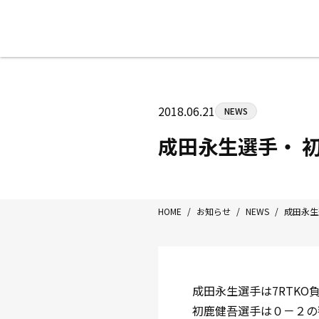
八王子中屋ボクシングジム
〒192-0072 東京都八王子市南町3-8
2018.06.21
NEWS
Tel/Fax：042-622-7222
営業時間：月〜土 14:00〜22:00 / 日・祝
成田永生選手・ 
HOME
/
お知らせ
/
NEWS
/
成田永生
成田永生選手は7RTKO
初鹿健吾選手は０－２の