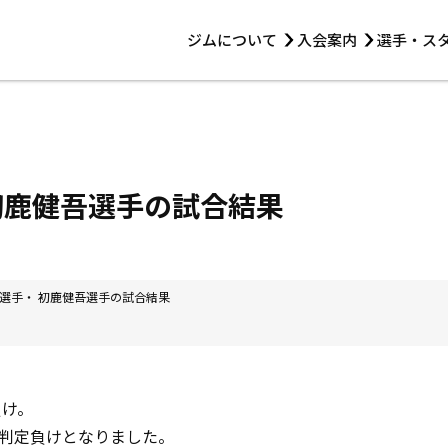
ジムについて
入会案内
選手・ス
HOME
ジムについて
トレーニング
見学・1日体験
 第2原嶋ビル1F
トレーニング
アマ・スパー各大会・キッズ
法人会員について
アマ・スパー各大会・キッズ
 14:00〜19:00
初鹿健吾選手の試合結果
選手・スタッフ
選手・ 初鹿健吾選手の試合結果
負け。
判定負けとなりました。