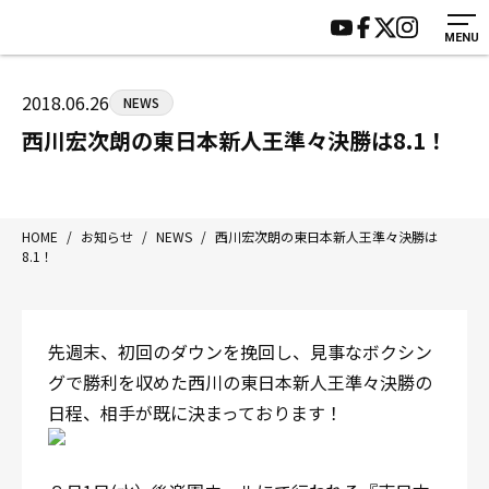
MENU
HOME
施設紹介
ジムについて
アクセス
2018.06.26
NEWS
トレーニング
会員様の声
西川宏次朗の東日本新人王準々決勝は8.1！
アマ・スパー各大会・キッズ
よくあるご質問
選手・スタッフ
お知らせ
入会案内
サポーター募集
HOME
/
お知らせ
/
NEWS
/
西川宏次朗の東日本新人王準々決勝は
8.1！
見学・1日体験
お問い合わせ
法人会員について
個人情報保護方針
八王子中屋ボクシングジム
先週末、初回のダウンを挽回し、見事なボクシン
〒192-0072 東京都八王子市南町3-8 第2原嶋ビル1F
グで勝利を収めた西川の東日本新人王準々決勝の
Tel/Fax：042-622-7222
日程、相手が既に決まっております！
営業時間：月〜土 14:00〜22:00 / 日・祝 14:00〜19:00