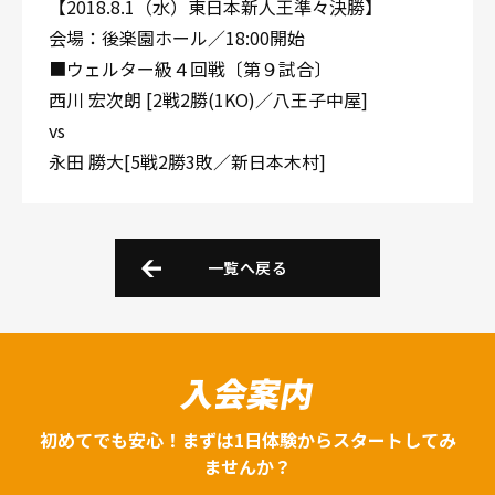
【2018.8.1（水）東日本新人王準々決勝】
会場：後楽園ホール／18:00開始
■ウェルター級４回戦〔第９試合〕
西川 宏次朗 [2戦2勝(1KO)／八王子中屋]
vs
永田 勝大[5戦2勝3敗／新日本木村]
一覧へ戻る
入会案内
初めてでも安心！まずは1日体験からスタートしてみ
ませんか？