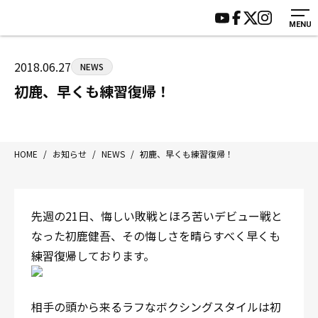
MENU
HOME
施設紹介
ジムについて
アクセス
2018.06.27
NEWS
トレーニング
会員様の声
初鹿、早くも練習復帰！
アマ・スパー各大会・キッズ
よくあるご質問
選手・スタッフ
お知らせ
入会案内
サポーター募集
HOME
/
お知らせ
/
NEWS
/
初鹿、早くも練習復帰！
見学・1日体験
お問い合わせ
法人会員について
個人情報保護方針
先週の21日、悔しい敗戦とほろ苦いデビュー戦と
八王子中屋ボクシングジム
なった初鹿健吾、その悔しさを晴らすべく早くも
〒192-0072 東京都八王子市南町3-8 第2原嶋ビル1F
練習復帰しております。
Tel/Fax：042-622-7222
営業時間：月〜土 14:00〜22:00 / 日・祝 14:00〜19:00
相手の頭から来るラフなボクシングスタイルは初