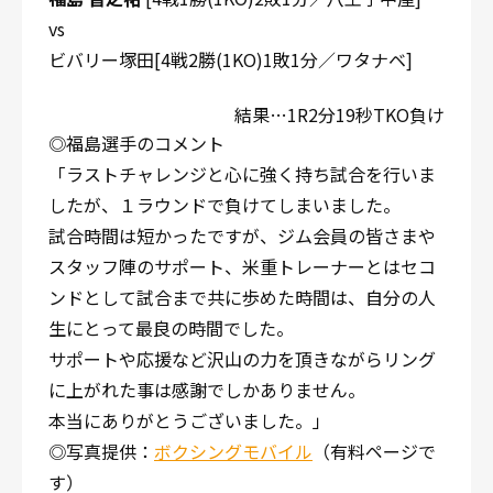
vs
ビバリー塚田[4戦2勝(1KO)1敗1分／ワタナベ]
結果…1R2分19秒TKO負け
◎福島選手のコメント
「ラストチャレンジと心に強く持ち試合を行いま
したが、１ラウンドで負けてしまいました。
試合時間は短かったですが、ジム会員の皆さまや
スタッフ陣のサポート、米重トレーナーとはセコ
ンドとして試合まで共に歩めた時間は、自分の人
生にとって最良の時間でした。
サポートや応援など沢山の力を頂きながらリング
に上がれた事は感謝でしかありません。
本当にありがとうございました。」
◎写真提供：
ボクシングモバイル
（有料ページで
す）