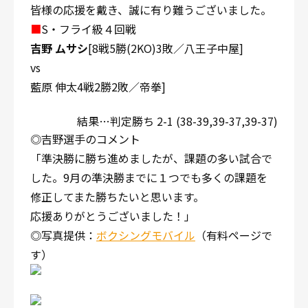
皆様の応援を戴き、誠に有り難うございました。
■
S・フライ級４回戦
吉野 ムサシ
[8戦5勝(2KO)3敗／八王子中屋]
vs
藍原 伸太4戦2勝2敗／帝拳]
結果…判定勝ち 2-1 (38-39,39-37,39-37)
◎吉野選手のコメント
「準決勝に勝ち進めましたが、課題の多い試合で
した。9月の準決勝までに１つでも多くの課題を
修正してまた勝ちたいと思います。
応援ありがとうございました！」
◎写真提供：
ボクシングモバイル
（有料ページで
す）