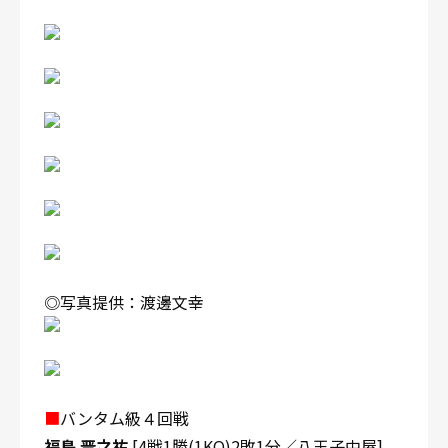
◎写真提供：渡邊文幸
■
バンタム級４回戦
福島 晋之祐
[4戦1勝(1KO)2敗1分／八王子中屋]