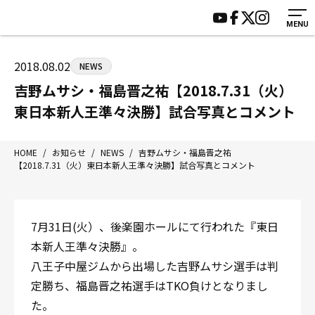
MENU
HOME
施設紹介
ジムについて
アクセス
2018.08.02
NEWS
トレーニング
会員様の声
吉野ムサシ・福島晋之祐【2018.7.31（火）
アマ・スパー各大会・キッズ
よくあるご質問
東日本新人王準々決勝】試合写真とコメント
選手・スタッフ
お知らせ
入会案内
サポーター募集
HOME
/
お知らせ
/
NEWS
/
吉野ムサシ・福島晋之祐
【2018.7.31（火）東日本新人王準々決勝】試合写真とコメント
見学・1日体験
お問い合わせ
法人会員について
個人情報保護方針
八王子中屋ボクシングジム
7月31日(火）、後楽園ホールにて行われた『東日
〒192-0072 東京都八王子市南町3-8 第2原嶋ビル1F
本新人王準々決勝』。
Tel/Fax：042-622-7222
八王子中屋ジムから出場した吉野ムサシ選手は判
営業時間：月〜土 14:00〜22:00 / 日・祝 14:00〜19:00
定勝ち、福島晋之祐選手はTKO負けとなりまし
た。