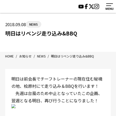
MENU
HOME
施設紹介
ジムについて
アクセス
2018.09.08
NEWS
トレーニング
会員様の声
明日はリベンジ走り込み&BBQ
アマ・スパー各大会・キッズ
よくあるご質問
選手・スタッフ
お知らせ
入会案内
サポーター募集
HOME
/
お知らせ
/
NEWS
/
明日はリベンジ走り込み&BBQ
見学・1日体験
お問い合わせ
法人会員について
個人情報保護方針
明日は前会長でチーフトレーナーの現在住む秘境
八王子中屋ボクシングジム
の地、桧原村にて走り込み＆BBQを行います！
〒192-0072 東京都八王子市南町3-8 第2原嶋ビル1F
先週は台風のため中止となっていたこの企画、
Tel/Fax：042-622-7222
翌週となる明日、再び行うことになりました！
営業時間：月〜土 14:00〜22:00 / 日・祝 14:00〜19:00