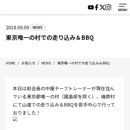
MENU
HOME
施設紹介
ジムについて
アクセス
2018.09.09
NEWS
トレーニング
会員様の声
東京唯一の村での走り込み＆BBQ
アマ・スパー各大会・キッズ
よくあるご質問
選手・スタッフ
お知らせ
入会案内
サポーター募集
HOME
/
お知らせ
/
NEWS
/
東京唯一の村での走り込み＆BBQ
見学・1日体験
お問い合わせ
法人会員について
個人情報保護方針
本日は前会長の中屋チーフトレーナーが現在住ん
八王子中屋ボクシングジム
でいる東京都唯一の村（諸島部を除く）、檜原村
〒192-0072 東京都八王子市南町3-8 第2原嶋ビル1F
にて山道での走り込み＆BBQを若手中心で行って
Tel/Fax：042-622-7222
おりました！
営業時間：月〜土 14:00〜22:00 / 日・祝 14:00〜19:00