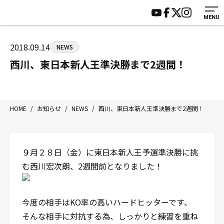
MENU
HOME
施設紹介
ジムについて
アクセス
2018.09.14
NEWS
トレーニング
会員様の声
西川、東日本新人王準決勝まで2週間！
アマ・スパー各大会・キッズ
よくあるご質問
選手・スタッフ
お知らせ
入会案内
サポーター募集
HOME
/
お知らせ
/
NEWS
/
西川、東日本新人王準決勝まで2週間！
見学・1日体験
お問い合わせ
法人会員について
個人情報保護方針
９月２８日（金）に東日本新人王予選準決勝に挑
八王子中屋ボクシングジム
む西川宏次朗、2週間前となりました！
〒192-0072 東京都八王子市南町3-8 第2原嶋ビル1F
Tel/Fax：042-622-7222
営業時間：月〜土 14:00〜22:00 / 日・祝 14:00〜19:00
今度の相手はKO率の高いハードヒッターです、
そんな相手に対抗する為、しっかりと練習を重ね