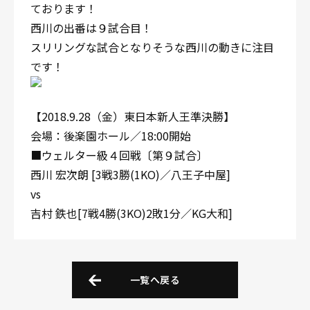
ております！
西川の出番は９試合目！
スリリングな試合となりそうな西川の動きに注目
です！
【2018.9.28（金）東日本新人王準決勝】
会場：後楽園ホール／18:00開始
■ウェルター級４回戦〔第９試合〕
西川 宏次朗 [3戦3勝(1KO)／八王子中屋]
vs
吉村 鉄也[7戦4勝(3KO)2敗1分／KG大和]
一覧へ戻る