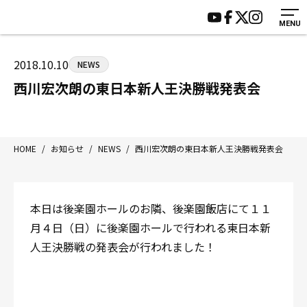
MENU
HOME
施設紹介
ジムについて
アクセス
2018.10.10
NEWS
トレーニング
会員様の声
西川宏次朗の東日本新人王決勝戦発表会
アマ・スパー各大会・キッズ
よくあるご質問
選手・スタッフ
お知らせ
入会案内
サポーター募集
HOME
/
お知らせ
/
NEWS
/
西川宏次朗の東日本新人王決勝戦発表会
見学・1日体験
お問い合わせ
法人会員について
個人情報保護方針
本日は後楽園ホールのお隣、後楽園飯店にて１１
八王子中屋ボクシングジム
月４日（日）に後楽園ホールで行われる東日本新
〒192-0072 東京都八王子市南町3-8 第2原嶋ビル1F
人王決勝戦の発表会が行われました！
Tel/Fax：042-622-7222
営業時間：月〜土 14:00〜22:00 / 日・祝 14:00〜19:00