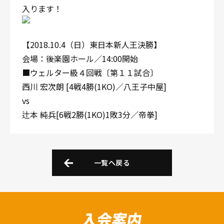
入ります！
【2018.10.4（日）東日本新人王決勝】
会場：後楽園ホール／14:00開始
■ウェルター級４回戦〔第１１試合〕
西川 宏次朗 [4戦4勝(1KO)／八王子中屋]
vs
辻本 純兵[6戦2勝(1KO)1敗3分／帝拳]
一覧へ戻る
入会案内