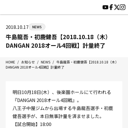
HOME
施設紹介
ジムについて
アクセス
2018.10.17
NEWS
トレーニング
会員様の声
牛島龍吾・初鹿健吾【2018.10.18（木）
アマ・スパー各大会・キッズ
よくあるご質問
DANGAN 2018オール4回戦】計量終了
選手・スタッフ
お知らせ
入会案内
サポーター募集
HOME
/
お知らせ
/
NEWS
/
牛島龍吾・初鹿健吾【2018.10.18（木）
DANGAN 2018オール4回戦】計量終了
見学・1日体験
お問い合わせ
法人会員について
個人情報保護方針
八王子中屋ボクシングジム
明日10月18日(木）、後楽園ホールにて行われる
〒192-0072 東京都八王子市南町3-8 第2原嶋ビル1F
『DANGAN 2018オール4回戦』。
Tel/Fax：042-622-7222
八王子中屋ジムから出場する牛島龍吾選手・初鹿
営業時間：月〜土 14:00〜22:00 / 日・祝 14:00〜19:00
健吾選手が、本日無事計量を済ませました。
【試合開始】18:00