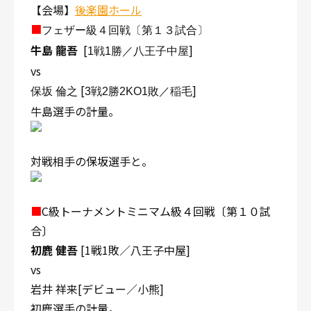
【会場】
後楽園ホール
■
フェザー級４回戦〔第１３試合〕
牛島 龍吾
[
]
1戦1勝／八王子中屋
vs
[
]
保坂 倫之
3戦2勝2KO1敗／稲毛
牛島選手の計量。
対戦相手の保坂選手と。
■
C級トーナメントミ
ニマム級４回戦〔第１０試
合〕
初鹿 健吾
[1戦1敗／八王子中屋]
vs
岩井 祥来[デビュー／小熊]
初鹿選手の計量。