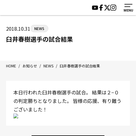
MENU
HOME
施設紹介
ジムについて
アクセス
2018.10.31
NEWS
トレーニング
会員様の声
臼井春樹選手の試合結果
アマ・スパー各大会・キッズ
よくあるご質問
選手・スタッフ
お知らせ
入会案内
サポーター募集
HOME
/
お知らせ
/
NEWS
/
臼井春樹選手の試合結果
見学・1日体験
お問い合わせ
法人会員について
個人情報保護方針
本日行われた臼井春樹選手の試合。 結果は２−０
八王子中屋ボクシングジム
の判定勝ちとなりました。 皆様の応援、有り難う
〒192-0072 東京都八王子市南町3-8 第2原嶋ビル1F
ございました！
Tel/Fax：042-622-7222
営業時間：月〜土 14:00〜22:00 / 日・祝 14:00〜19:00