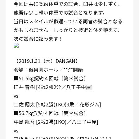
今回は共に契約体重での試合、臼井は少し重く、
龍吾は少し軽い体重での試合となります。
当日はスタイルが似通っている両者の試合となる
かもしれません。しっかりと技術と体を鍛えて、
次の試合に臨みます！
【2019.1.31（木）DANGAN】
会場：後楽園ホール／**:**開始
■51.5kg契約４回戦〔第＊試合〕
臼井 春樹 [4戦2勝2分／八王子中屋]
vs
二佐 翔太 [5戦2勝(1KO)3敗／花形ジム]
■56.7kg契約４回戦〔第＊試合〕
牛島 龍吾 [2戦2勝(1KO)／八王子中屋]
vs