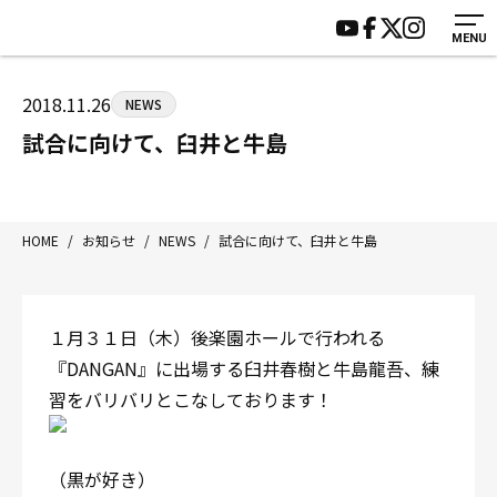
MENU
HOME
施設紹介
ジムについて
アクセス
2018.11.26
NEWS
トレーニング
会員様の声
試合に向けて、臼井と牛島
アマ・スパー各大会・キッズ
よくあるご質問
選手・スタッフ
お知らせ
入会案内
サポーター募集
HOME
/
お知らせ
/
NEWS
/
試合に向けて、臼井と牛島
見学・1日体験
お問い合わせ
法人会員について
個人情報保護方針
１月３１日（木）後楽園ホールで行われる
八王子中屋ボクシングジム
『DANGAN』に出場する臼井春樹と牛島龍吾、練
〒192-0072 東京都八王子市南町3-8 第2原嶋ビル1F
習をバリバリとこなしております！
Tel/Fax：042-622-7222
営業時間：月〜土 14:00〜22:00 / 日・祝 14:00〜19:00
（黒が好き）