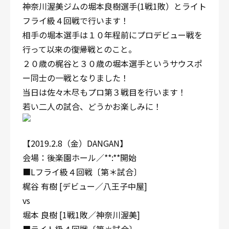
神奈川渥美ジムの堀本良樹選手(1戦1敗）とライト
フライ級４回戦で行います！
相手の堀本選手は１０年程前にプロデビュー戦を
行って以来の復帰戦とのこと。
２０歳の梶谷と３０歳の堀本選手というサウスポ
ー同士の一戦となりました！
当日は佐々木尽もプロ第３戦目を行います！
若い二人の試合、どうかお楽しみに！
【2019.2.8（金）DANGAN】
会場：後楽園ホール／**:**開始
■Lフライ級４回戦〔第＊試合〕
梶谷 有樹 [デビュー／八王子中屋]
vs
堀本 良樹 [1戦1敗／神奈川渥美]