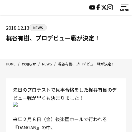
MENU
HOME
施設紹介
ジムについて
アクセス
2018.12.13
NEWS
トレーニング
会員様の声
梶谷有樹、プロデビュー戦が決定！
アマ・スパー各大会・キッズ
よくあるご質問
選手・スタッフ
お知らせ
入会案内
サポーター募集
HOME
/
お知らせ
/
NEWS
/
梶谷有樹、プロデビュー戦が決定！
見学・1日体験
お問い合わせ
法人会員について
個人情報保護方針
先日のプロテストで見事合格をした梶谷有樹のデ
八王子中屋ボクシングジム
ビュー戦が早くも決まりました！
〒192-0072 東京都八王子市南町3-8 第2原嶋ビル1F
Tel/Fax：042-622-7222
営業時間：月〜土 14:00〜22:00 / 日・祝 14:00〜19:00
来年２月８日（金）後楽園ホールで行われる
『DANGAN』の中、