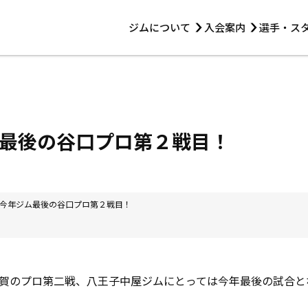
ジムについて
入会案内
選手・ス
HOME
ジムについて
トレーニング
見学・1日体験
 第2原嶋ビル1F
トレーニング
アマ・スパー各大会・キッズ
法人会員について
アマ・スパー各大会・キッズ
 14:00〜19:00
最後の谷口プロ第２戦目！
選手・スタッフ
今年ジム最後の谷口プロ第２戦目！
賀のプロ第二戦、八王子中屋ジムにとっては今年最後の試合と