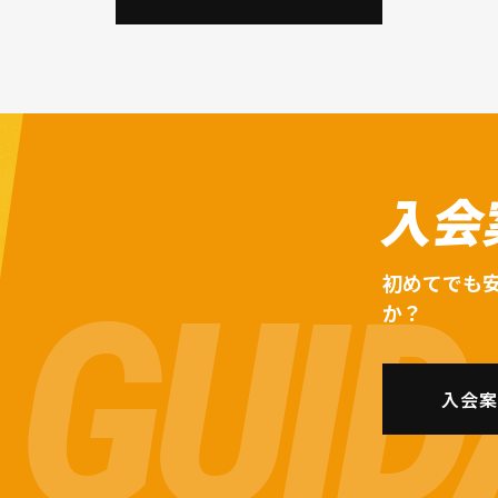
入会
初めてでも
か？
入会案