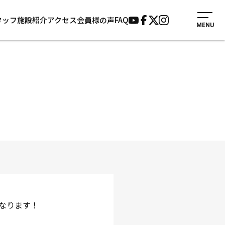
タッフ
施設紹介
アクセス
会員様の声
FAQ
MENU
入会案内
会員様の声
見学・1日体験
よくあるご質問
法人会員について
お知らせ
施設紹介
サポーター募集
アクセス
お問い合わせ
個人情報保護方針
なります！