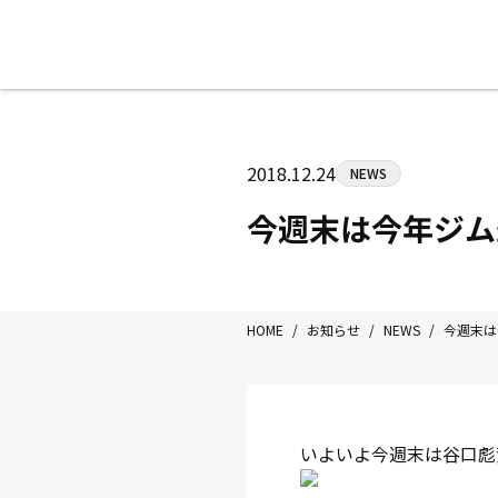
八王子中屋ボクシングジム
〒192-0072 東京都八王子市南町3-8
2018.12.24
NEWS
Tel/Fax：042-622-7222
営業時間：月〜土 14:00〜22:00 / 日・祝
今週末は今年ジム
HOME
/
お知らせ
/
NEWS
/
今週末は
いよいよ今週末は谷口彪