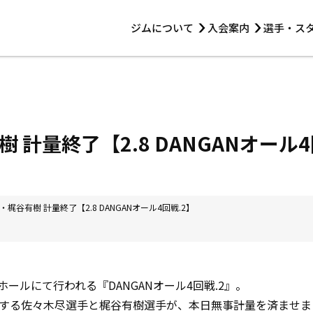
ジムについて
入会案内
選手・ス
HOME
ジムについて
トレーニング
見学・1日体験
 第2原嶋ビル1F
トレーニング
アマ・スパー各大会・キッズ
法人会員について
アマ・スパー各大会・キッズ
 14:00〜19:00
 計量終了【2.8 DANGANオール4
選手・スタッフ
梶谷有樹 計量終了【2.8 DANGANオール4回戦.2】
ホールにて行われる『DANGANオール4回戦.2』。
する佐々木尽選手と梶谷有樹選手が、本日無事計量を済ませま