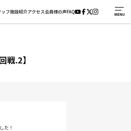
タッフ
施設紹介
アクセス
会員様の声
FAQ
MENU
入会案内
会員様の声
見学・1日体験
よくあるご質問
法人会員について
お知らせ
施設紹介
サポーター募集
回戦.2】
アクセス
お問い合わせ
個人情報保護方針
した！