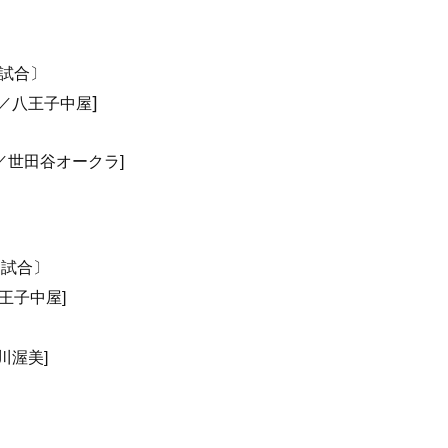
試合〕
]
O)／八王子中屋
O)／世田谷オークラ]
４試合〕
王子中屋
]
川渥美]