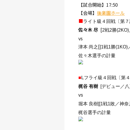
【試合開始】17:50
【会場】
後楽園ホール
■
ライト級４回戦〔第７
佐々木 尽
[
2戦2勝(2K
vs
[
津本 尚之
[1戦1勝(1K
佐々木選手の計量
■
Lフライ級４回戦〔第
梶谷 有樹
[
デビュー／八
vs
堀本 良樹
[
[1戦1敗／神奈
梶谷選手の計量