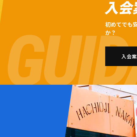
入会
初めてでも
か？
入会案