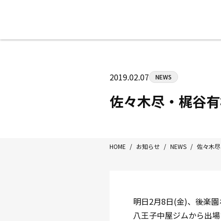
八王子中屋ボクシングジム
〒192-0072 東京都八王子市南町3-8
2019.02.07
NEWS
Tel/Fax：042-622-7222
営業時間：月〜土 14:00〜22:00 / 日・祝
佐々木尽・梶谷有樹
HOME
/
お知らせ
/
NEWS
/
佐々木尽・
明日2月8日(金)、後楽園
八王子中屋ジムから出場