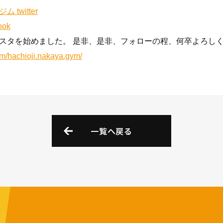
twitter
ok
タを始めました。 是非、是非、フォローの程、何卒よろしくお願
om/hachioji.nakaya.gym/
一覧へ戻る