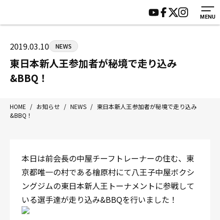
MENU
HOME
施設紹介
ジムについて
アクセス
2019.03.10
NEWS
トレーニング
会員様の声
東日本新人王参加者が秘境で走り込み
アマ・スパー各大会・キッズ
よくあるご質問
&BBQ！
選手・スタッフ
お知らせ
入会案内
サポーター募集
HOME
/
お知らせ
/
NEWS
/
東日本新人王参加者が秘境で走り込み
&BBQ！
見学・1日体験
お問い合わせ
法人会員について
個人情報保護方針
八王子中屋ボクシングジム
本日は前会長の中屋チーフトレーナーの住む、東
〒192-0072 東京都八王子市南町3-8 第2原嶋ビル1F
京都唯一の村である檜原村にて八王子中屋ボクシ
Tel/Fax：042-622-7222
ングジムの東日本新人王トーナメントに参戦して
営業時間：月〜土 14:00〜22:00 / 日・祝 14:00〜19:00
いる選手達が走り込み&BBQを行いました！