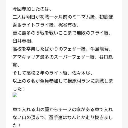
今回参加したのは、
二人は明日が初戦一ヶ月前のミニマム級、初鹿健
吾＆ライトフライ級、梶谷有樹、
更に最多の５戦を戦いここまで無敗のフライ級、
臼井春樹、
高校を卒業したばかりのフェザー級、牛島龍吾、
アマキャリア最多のスーパーフェザー級、谷口彪
賀、
そして高校２年のライト級、佐々木尽、
以上の６名が全員参加して檜原村ランに挑戦しま
した！
車で入れる山の麓からチーフの家がある車で入れ
ない山の頂まで、選手達はなんとか走り抜きまし
た！