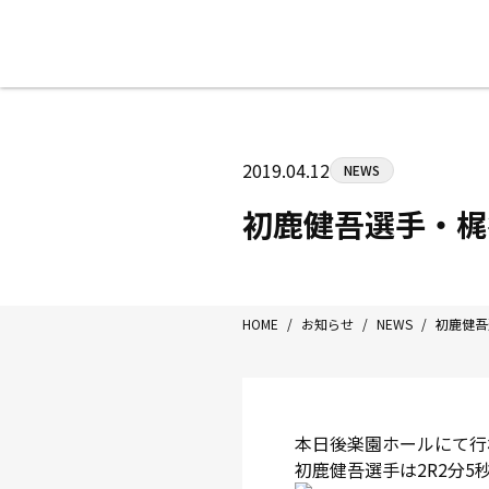
八王子中屋ボクシングジム
〒192-0072 東京都八王子市南町3-8
2019.04.12
NEWS
Tel/Fax：042-622-7222
営業時間：月〜土 14:00〜22:00 / 日・祝
初鹿健吾選手・梶
HOME
/
お知らせ
/
NEWS
/
初鹿健吾
本日後楽園ホールにて行われた
初鹿健吾選手は2R2分5