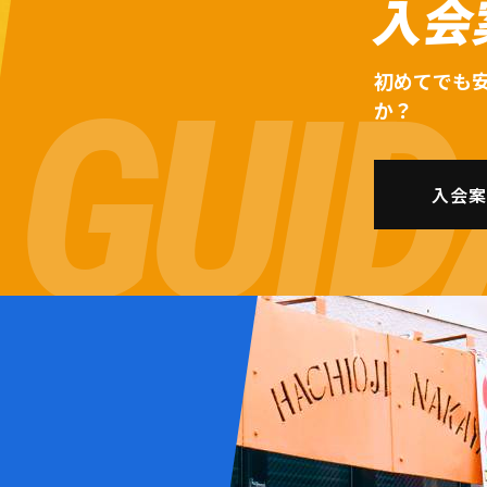
入会
初めてでも
か？
入会案