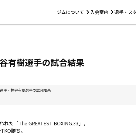
ジムについて
入会案内
選手・ス
HOME
ジムについて
トレーニング
見学・1日体験
 第2原嶋ビル1F
トレーニング
アマ・スパー各大会・キッズ
法人会員について
アマ・スパー各大会・キッズ
 14:00〜19:00
谷有樹選手の試合結果
選手・スタッフ
選手・梶谷有樹選手の試合結果
「The GREATEST BOXING.33」。
秒TKO勝ち。