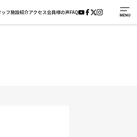
タッフ
施設紹介
アクセス
会員様の声
FAQ
MENU
入会案内
会員様の声
見学・1日体験
よくあるご質問
法人会員について
お知らせ
施設紹介
サポーター募集
アクセス
お問い合わせ
個人情報保護方針