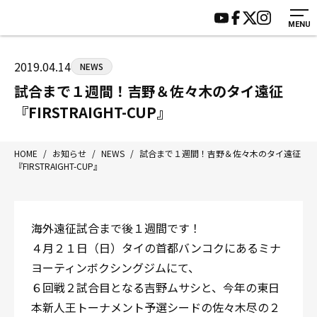
MENU
HOME
施設紹介
ジムについて
アクセス
2019.04.14
NEWS
トレーニング
会員様の声
試合まで１週間！吉野＆佐々木のタイ遠征
アマ・スパー各大会・キッズ
よくあるご質問
『FIRSTRAIGHT-CUP』
選手・スタッフ
お知らせ
入会案内
サポーター募集
HOME
/
お知らせ
/
NEWS
/
試合まで１週間！吉野＆佐々木のタイ遠征
『FIRSTRAIGHT-CUP』
見学・1日体験
お問い合わせ
法人会員について
個人情報保護方針
八王子中屋ボクシングジム
海外遠征試合まで後１週間です！
〒192-0072 東京都八王子市南町3-8 第2原嶋ビル1F
４月２１日（日）タイの首都バンコクにあるミナ
Tel/Fax：042-622-7222
ヨーティンボクシングジムにて、
営業時間：月〜土 14:00〜22:00 / 日・祝 14:00〜19:00
６回戦２試合目となる吉野ムサシと、今年の東日
本新人王トーナメント予選シードの佐々木尽の２