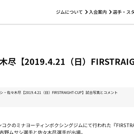
ジムについて
入会案内
選手・ス
HOME
ジムについて
トレーニング
見学・1日体験
 第2原嶋ビル1F
トレーニング
アマ・スパー各大会・キッズ
法人会員について
アマ・スパー各大会・キッズ
 14:00〜19:00
【2019.4.21（日）FIRSTRAI
選手・スタッフ
・佐々木尽【2019.4.21（日）FIRSTRAIGHT-CUP】試合写真とコメント
ンコクのミナヨーティンボクシングジムにて行われた『FIRSTRAI
吉野ムサシ選手と佐々木尽選手が出場。