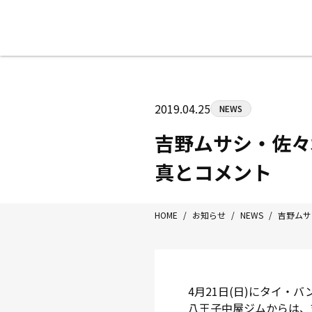
八王子中屋ボクシングジム
〒192-0072 東京都八王子市南町3-8
2019.04.25
NEWS
Tel/Fax：042-622-7222
営業時間：月〜土 14:00〜22:00 / 日・祝
吉野ムサシ・佐々木尽
真とコメント
HOME
/
お知らせ
/
NEWS
/
吉野ムサシ
4月21日(日)にタイ・バ
八王子中屋ジムからは、