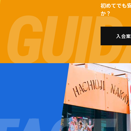
初めてでも
か？
入会案