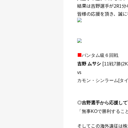
結果は吉野選手が2R1分
皆様の応援を頂き、誠に
■
バンタム級６回戦
吉野 ムサシ
[
11戦7勝(
vs
カモン・シンラーム
[タイ
◎
吉野選手から応援して
「
無事KOで勝利するこ
そしてこの海外遠征は株