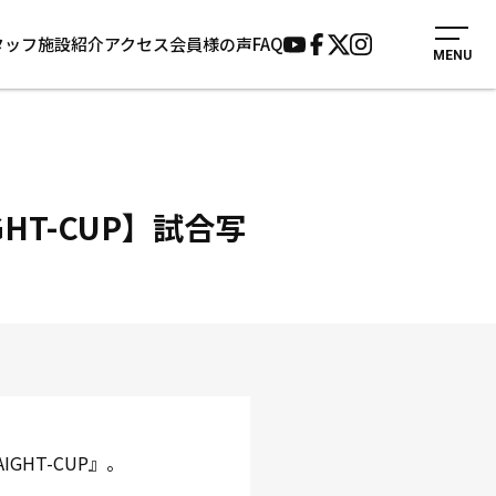
タッフ
施設紹介
アクセス
会員様の声
FAQ
MENU
入会案内
会員様の声
見学・1日体験
よくあるご質問
法人会員について
お知らせ
施設紹介
サポーター募集
GHT-CUP】試合写
アクセス
お問い合わせ
個人情報保護方針
GHT-CUP』。