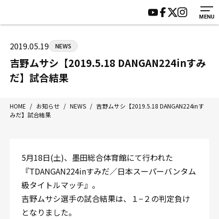
MENU
HOME
施設紹介
ジムについて
アクセス
2019.05.19
NEWS
トレーニング
会員様の声
吉野ムサシ【2019.5.18 DANGAN224inすみ
アマ・スパー各大会・キッズ
よくあるご質問
だ】試合結果
選手・スタッフ
お知らせ
入会案内
サポーター募集
HOME
/
お知らせ
/
NEWS
/
吉野ムサシ【2019.5.18 DANGAN224inす
みだ】試合結果
見学・1日体験
お問い合わせ
法人会員について
個人情報保護方針
八王子中屋ボクシングジム
5月18日(土)、墨田総合体育館にて行われた
〒192-0072 東京都八王子市南町3-8 第2原嶋ビル1F
『TDANGAN224inすみだ／日本スーパーバンタム
Tel/Fax：042-622-7222
級タイトルマッチ』。
営業時間：月〜土 14:00〜22:00 / 日・祝 14:00〜19:00
吉野ムサシ選手の試合結果は、１−２の判定負け
となりました。