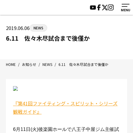
MENU
HOME
施設紹介
ジムについて
アクセス
2019.06.06
NEWS
トレーニング
会員様の声
6.11 佐々木尽試合まで後僅か
アマ・スパー各大会・キッズ
よくあるご質問
選手・スタッフ
お知らせ
入会案内
サポーター募集
HOME
/
お知らせ
/
NEWS
/
6.11 佐々木尽試合まで後僅か
見学・1日体験
お問い合わせ
法人会員について
個人情報保護方針
八王子中屋ボクシングジム
〒192-0072 東京都八王子市南町3-8 第2原嶋ビル1F
『第41回ファイティング・スピリット・シリーズ
Tel/Fax：042-622-7222
観戦ガイド』
営業時間：月〜土 14:00〜22:00 / 日・祝 14:00〜19:00
6月11日(火)後楽園ホールで八王子中屋ジム主催試