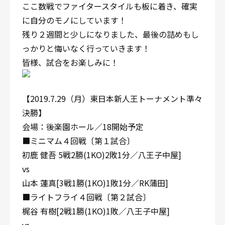
ここ数戦でファイタースタイルも板に着き、確実
に自分のモノにしています！
残り２週間と少しになりました、最後の詰めもし
っかりと悔いなく行っていきます！
皆様、試合をお楽しみに！
【2019.7.29（月）東日本新人王トーナメント準々
決勝】
会場：後楽園ホール／18開始予定
■ミニマム４回戦〔第１試合〕
初鹿 健吾 5戦2勝(1KO)2敗1分／八王子中屋]
vs
山本 蓮真[3戦1勝(1KO)1敗1分／RK蒲田]
■ライトフライ４回戦〔第２試合〕
梶谷 有樹[2戦1勝(1KO)1敗／八王子中屋]