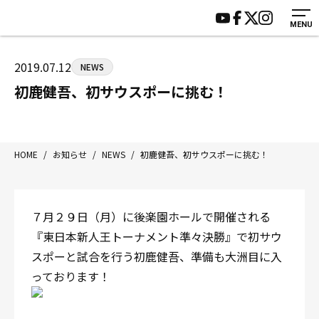
MENU
HOME
施設紹介
ジムについて
アクセス
2019.07.12
NEWS
トレーニング
会員様の声
初鹿健吾、初サウスポーに挑む！
アマ・スパー各大会・キッズ
よくあるご質問
選手・スタッフ
お知らせ
入会案内
サポーター募集
HOME
/
お知らせ
/
NEWS
/
初鹿健吾、初サウスポーに挑む！
見学・1日体験
お問い合わせ
法人会員について
個人情報保護方針
７月２９日（月）に後楽園ホールで開催される
八王子中屋ボクシングジム
『東日本新人王トーナメント準々決勝』で初サウ
〒192-0072 東京都八王子市南町3-8 第2原嶋ビル1F
スポーと試合を行う初鹿健吾、準備も大洲目に入
Tel/Fax：042-622-7222
っております！
営業時間：月〜土 14:00〜22:00 / 日・祝 14:00〜19:00