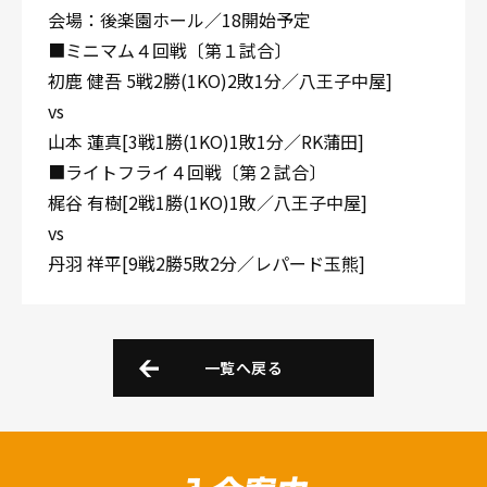
会場：後楽園ホール／18開始予定
■ミニマム４回戦〔第１試合〕
初鹿 健吾 5戦2勝(1KO)2敗1分／八王子中屋]
vs
山本 蓮真[3戦1勝(1KO)1敗1分／RK蒲田]
■ライトフライ４回戦〔第２試合〕
梶谷 有樹[2戦1勝(1KO)1敗／八王子中屋]
vs
丹羽 祥平[9戦2勝5敗2分／レパード玉熊]
一覧へ戻る