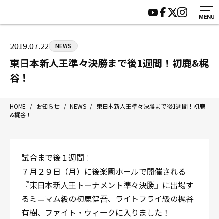
MENU
HOME
施設紹介
ジムについて
アクセス
2019.07.22
NEWS
トレーニング
会員様の声
東日本新人王準々決勝まで後1週間！初鹿&梶
アマ・スパー各大会・キッズ
よくあるご質問
谷！
選手・スタッフ
お知らせ
入会案内
サポーター募集
HOME
/
お知らせ
/
NEWS
/
東日本新人王準々決勝まで後1週間！初鹿
&梶谷！
見学・1日体験
お問い合わせ
法人会員について
個人情報保護方針
八王子中屋ボクシングジム
試合まで後１週間！
〒192-0072 東京都八王子市南町3-8 第2原嶋ビル1F
７月２９日（月）に後楽園ホールで開催される
Tel/Fax：042-622-7222
『東日本新人王トーナメント準々決勝』に出場す
営業時間：月〜土 14:00〜22:00 / 日・祝 14:00〜19:00
るミニマム級の初鹿健吾、ライトフライ級の梶谷
有樹、ファイト・ウィークに入りました！