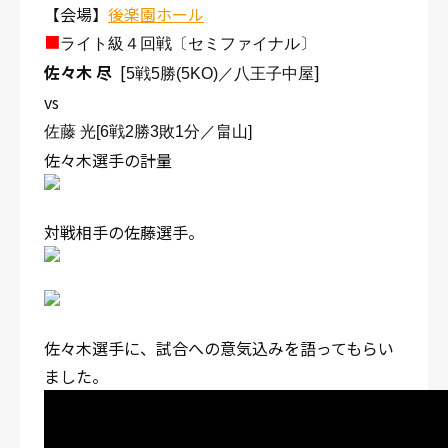
【会場】
後楽園ホール
■
ライト級４回戦〔セミファイナル〕
佐々木 尽
[
]
5戦5勝(5KO)／八王子中屋
vs
佐藤 光
[6戦2勝3敗1分／
畠山
]
佐々木選手の計量
対戦相手の佐藤選手。
佐々木選手に、試合への意気込みを語ってもらい
ました。