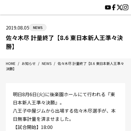
HOME
施設紹介
ジムについて
アクセス
2019.08.05
NEWS
トレーニング
会員様の声
佐々木尽 計量終了【8.6 東日本新人王準々決
アマ・スパー各大会・キッズ
よくあるご質問
勝】
選手・スタッフ
お知らせ
入会案内
サポーター募集
HOME
/
お知らせ
/
NEWS
/
佐々木尽 計量終了【8.6 東日本新人王準々
決勝】
見学・1日体験
お問い合わせ
法人会員について
個人情報保護方針
八王子中屋ボクシングジム
明日8月6日(火)に後楽園ホールにて行われる『東
〒192-0072 東京都八王子市南町3-8 第2原嶋ビル1F
日本新人王準々決勝』。
Tel/Fax：042-622-7222
八王子中屋ジムから出場する佐々木尽選手が、本
営業時間：月〜土 14:00〜22:00 / 日・祝 14:00〜19:00
日無事計量を済ませました。
【試合開始】18:00