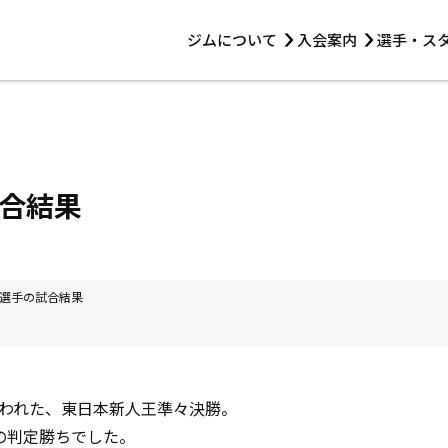
ジムについて
入会案内
選手・ス
HOME
ジムについて
トレーニング
見学・1日体験
 第2原嶋ビル1F
トレーニング
アマ・スパー各大会・キッズ
法人会員について
アマ・スパー各大会・キッズ
 14:00〜19:00
合結果
選手・スタッフ
選手の試合結果
われた、東日本新人王準々決勝。
の判定勝ちでした。