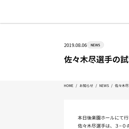
八王子中屋ボクシングジム
〒192-0072 東京都八王子市南町3-8
2019.08.06
NEWS
Tel/Fax：042-622-7222
営業時間：月〜土 14:00〜22:00 / 日・祝
佐々木尽選手の試
HOME
/
お知らせ
/
NEWS
/
佐々木尽
本日後楽園ホールにて行
佐々木尽選手は、３−０