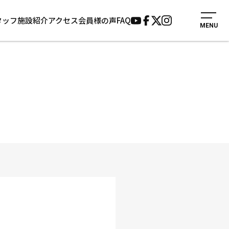
タッフ
施設紹介
アクセス
会員様の声
FAQ
MENU
入会案内
会員様の声
見学・1日体験
よくあるご質問
法人会員について
お知らせ
施設紹介
サポーター募集
アクセス
お問い合わせ
個人情報保護方針