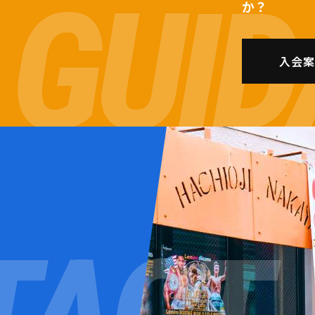
か？
入会案