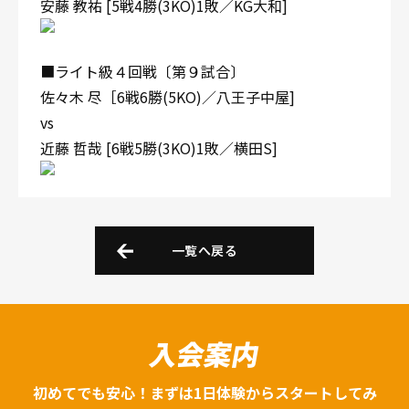
安藤 教祐 [5戦4勝(3KO)1敗／KG大和]
■ライト級４回戦〔第９試合〕
佐々木 尽［6戦6勝(5KO)／八王子中屋]
vs
近藤 哲哉 [6戦5勝(3KO)1敗／横田S]
一覧へ戻る
入会案内
初めてでも安心！まずは1日体験からスタートしてみ