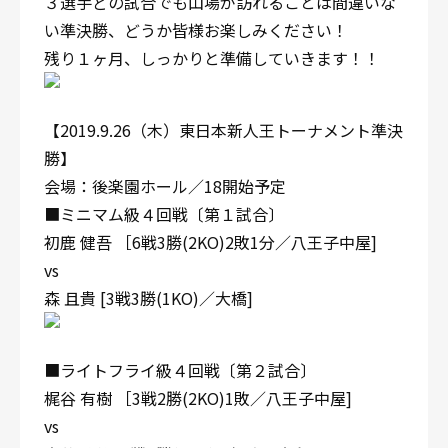
３選手どの試合でも山場が訪れることは間違いな
い準決勝、どうか皆様お楽しみください！
残り１ヶ月、しっかりと準備していきます！！
【2019.9.26（木）東日本新人王トーナメント準決
勝】
会場：後楽園ホール／18開始予定
■ミニマム級４回戦〔第１試合〕
初鹿 健吾 ［6戦3勝(2KO)2敗1分／八王子中屋]
vs
森 且貴 [3戦3勝(1KO)／大橋]
■ライトフライ級４回戦〔第２試合〕
梶谷 有樹 ［3戦2勝(2KO)1敗／八王子中屋]
vs