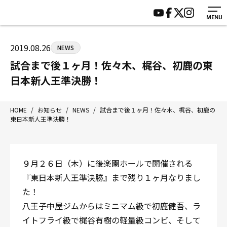
MENU
HOME
施設紹介
ジムについて
アクセス
2019.08.26
NEWS
トレーニング
会員様の声
試合まで後１ヶ月！佐々木、梶谷、初鹿の東
アマ・スパー各大会・キッズ
よくあるご質問
日本新人王準決勝！
選手・スタッフ
お知らせ
入会案内
サポーター募集
HOME
/
お知らせ
/
NEWS
/
試合まで後１ヶ月！佐々木、梶谷、初鹿の
東日本新人王準決勝！
見学・1日体験
お問い合わせ
法人会員について
個人情報保護方針
八王子中屋ボクシングジム
９月２６日（木）に後楽園ホールで開催される
〒192-0072 東京都八王子市南町3-8 第2原嶋ビル1F
『東日本新人王準決勝』まで残り１ヶ月なりまし
Tel/Fax：042-622-7222
た！
営業時間：月〜土 14:00〜22:00 / 日・祝 14:00〜19:00
八王子中屋ジムからはミニマム級で初鹿健吾、ラ
イトフライ級で梶谷有樹の軽量級コンビ、そして