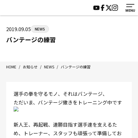
MENU
HOME
施設紹介
ジムについて
アクセス
2019.09.05
NEWS
トレーニング
会員様の声
バンテージの練習
アマ・スパー各大会・キッズ
よくあるご質問
選手・スタッフ
お知らせ
入会案内
サポーター募集
HOME
/
お知らせ
/
NEWS
/
バンテージの練習
見学・1日体験
お問い合わせ
法人会員について
個人情報保護方針
選手の拳を守るモノ、それはバンテージ、
八王子中屋ボクシングジム
ただいま、バンテージ撒きをトレーニング中です
〒192-0072 東京都八王子市南町3-8 第2原嶋ビル1F
Tel/Fax：042-622-7222
営業時間：月〜土 14:00〜22:00 / 日・祝 14:00〜19:00
新人王、再起戦、連勝目指す選手達を支えるた
め、トレーナー、スタッフも頑張って準備してお