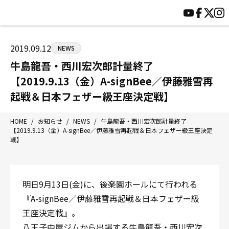
HOME
施設紹介
ジムについて
アクセス
2019.09.12
NEWS
トレーニング
会員様の声
牛島龍吾・西川宏次郎計量終了
アマ・スパー各大会・キッズ
よくあるご質問
【2019.9.13（金）A-signBee／伊藤雅雪再
選手・スタッフ
お知らせ
起戦＆日本フェザー級王座決定戦】
入会案内
サポーター募集
HOME
/
お知らせ
/
NEWS
/
牛島龍吾・西川宏次郎計量終了
見学・1日体験
お問い合わせ
【2019.9.13（金）A-signBee／伊藤雅雪再起戦＆日本フェザー級王座決定
法人会員について
戦】
個人情報保護方針
八王子中屋ボクシングジム
〒192-0072 東京都八王子市南町3-8 第2原嶋ビル1F
明日9月13日(金)に、後楽園ホールにて行われる
Tel/Fax：042-622-7222
『A-signBee／伊藤雅雪再起戦＆日本フェザー級
営業時間：月〜土 14:00〜22:00 / 日・祝 14:00〜19:00
王座決定戦』。
八王子中屋ジムから出場する牛島龍吾・西川宏次