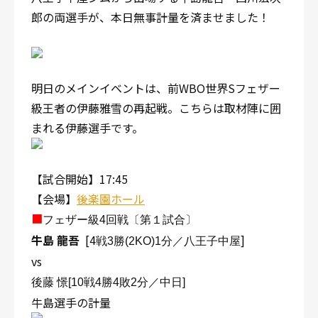
郎の両選手が、本日無事計量を済ませました！
明日のメインイベントは、前WBO世界Sフェザー
級王者の伊藤雅雪の再起戦。こちらは取材陣に囲
まれる伊藤選手です。
【試合開始】17:45
【会場】
後楽園ホール
■
フェザー級4回戦〔第１試合〕
牛島 龍吾
[4
]
戦3勝(2KO)1分／八王子中屋
vs
後藤 憬
[10戦4勝4敗2分／中日]
牛島選手の計量