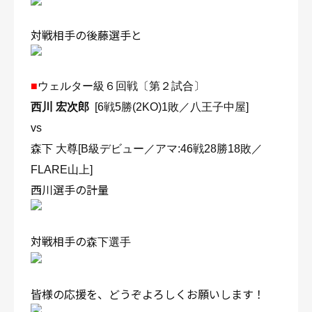
対戦相手の後藤選手と
■
ウェルター級６回戦〔第２試合〕
西川 宏次郎
[6
戦5勝(2KO)1敗／八王子中屋
]
vs
森下 大尊
[B級デビュー／アマ:46戦28勝18敗／
FLARE山上]
西川選手の計量
対戦相手の
森下選手
皆様の応援を、どうぞよろしくお願いします！