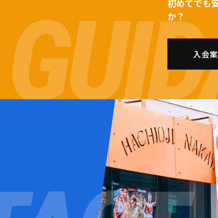
初めてでも
か？
入会案