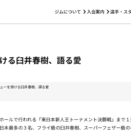
ジムについて
入会案内
選手・ス
HOME
ジムについて
トレーニング
見学・1日体験
 第2原嶋ビル1F
トレーニング
アマ・スパー各大会・キッズ
法人会員について
アマ・スパー各大会・キッズ
 14:00〜19:00
ける臼井春樹、語る愛
選手・スタッフ
ューを受ける臼井春樹、語る愛
ホールで行われる『東日本新人王トーナメント決勝戦』まで１
日本最多の３名、フライ級の臼井春樹、スーパーフェザー級の