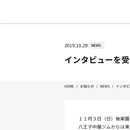
八王子中屋ボクシングジム
〒192-0072 東京都八王子市南町3-8
2019.10.29
NEWS
Tel/Fax：042-622-7222
営業時間：月〜土 14:00〜22:00 / 日・祝
インタビューを受
HOME
/
お知らせ
/
NEWS
/
インタビ
１１月３日（日）後楽園
八王子中屋ジムからは東