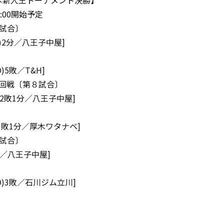
東日本新人王トーナメント決勝】
:00開始予定
試合〕
O)2分／八王子中屋]
O)5敗／T&H]
回戦〔第８試合〕
)2敗1分／八王子中屋]
O)1敗1分／厚木ワタナベ]
試合〕
)／八王子中屋]
KO)3敗／石川ジム立川]