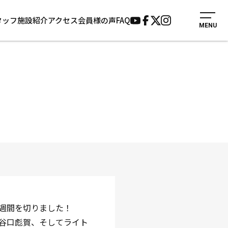
タッフ
施設紹介
アクセス
会員様の声
FAQ
MENU
入会案内
会員様の声
見学・1日体験
よくあるご質問
法人会員について
お知らせ
施設紹介
サポーター募集
アクセス
お問い合わせ
個人情報保護方針
週間を切りました！
谷口彪賀、そしてライト