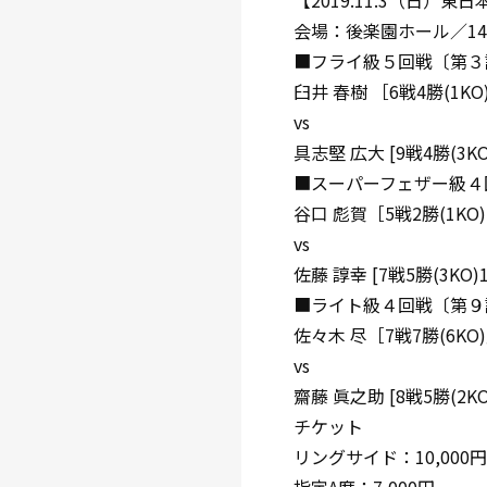
【2019.11.3（日）
会場：後楽園ホール／14
■フライ級５回戦〔第３
臼井 春樹 ［6戦4勝(1K
vs
具志堅 広大 [9戦4勝(3K
■スーパーフェザー級４
谷口 彪賀［5戦2勝(1KO
vs
佐藤 諄幸 [7戦5勝(3K
■ライト級４回戦〔第９
佐々木 尽［7戦7勝(6KO
vs
齋藤 眞之助 [8戦5勝(2
チケット
リングサイド：10,000円