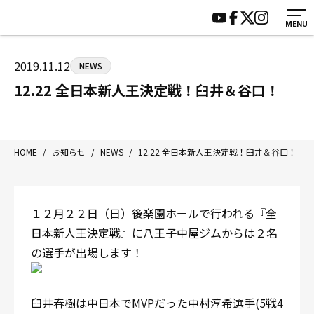
MENU
HOME
施設紹介
ジムについて
アクセス
2019.11.12
NEWS
トレーニング
会員様の声
12.22 全日本新人王決定戦！臼井＆谷口！
アマ・スパー各大会・キッズ
よくあるご質問
選手・スタッフ
お知らせ
入会案内
サポーター募集
HOME
/
お知らせ
/
NEWS
/
12.22 全日本新人王決定戦！臼井＆谷口！
見学・1日体験
お問い合わせ
法人会員について
個人情報保護方針
１２月２２日（日）後楽園ホールで行われる『全
八王子中屋ボクシングジム
日本新人王決定戦』に八王子中屋ジムからは２名
〒192-0072 東京都八王子市南町3-8 第2原嶋ビル1F
の選手が出場します！
Tel/Fax：042-622-7222
営業時間：月〜土 14:00〜22:00 / 日・祝 14:00〜19:00
臼井春樹は中日本でMVPだった中村淳希選手(5戦4