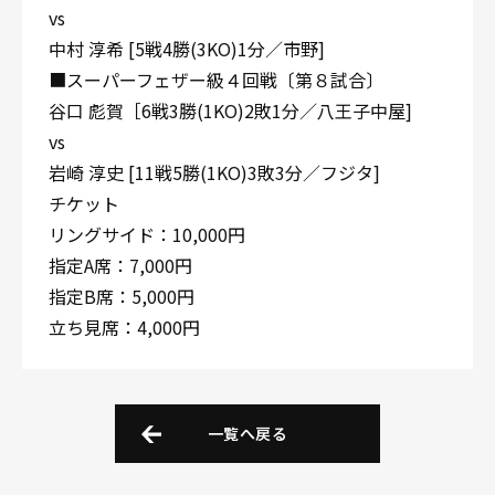
vs
中村 淳希 [5戦4勝(3KO)1分／市野]
■スーパーフェザー級４回戦〔第８試合〕
谷口 彪賀［6戦3勝(1KO)2敗1分／八王子中屋]
vs
岩崎 淳史 [11戦5勝(1KO)3敗3分／フジタ]
チケット
リングサイド：10,000円
指定A席：7,000円
指定B席：5,000円
立ち見席：4,000円
一覧へ戻る