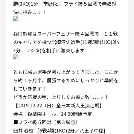
勝(3KO)1分／市野)と、フライ級５回戦で無敗対
決に挑みます！
谷口彪賀はスーパーフェザー級４回戦で、１１戦
のキャリアを持つ岩崎淳史選手(11戦5勝(1KO)3敗
3分／フジタ)を相手に激突します！
ともに強い選手が勝ち上がってきました、ここか
ら約１ヶ月半、優勝するためにしっかりと準備を
していきます！
どうか応援の程、よりしくお願い致します！
【2019.12.22（日）全日本新人王決定戦】
会場：後楽園ホール／14:00開始予定
■フライ級５回戦〔第３試合〕
臼井 春樹 ［6戦4勝(1KO)2分／八王子中屋]