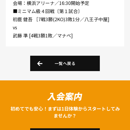
会場：横浜アリーナ／16:30開始予定
■ミニマム級４回戦〔第１試合〕
初鹿 健吾 ［7戦3勝(2KO)3敗1分／八王子中屋]
vs
武藤 準 [4戦3勝1敗／マナベ]
一覧へ戻る
入会案内
初めてでも安心！まずは1日体験からスタートしてみ
ませんか？