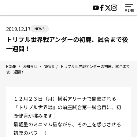
MENU
HOME
施設紹介
ジムについて
アクセス
2019.12.17
NEWS
トレーニング
会員様の声
トリプル世界戦アンダーの初鹿、試合まで後
アマ・スパー各大会・キッズ
よくあるご質問
一週間！
選手・スタッフ
お知らせ
入会案内
サポーター募集
HOME
/
お知らせ
/
NEWS
/
トリプル世界戦アンダーの初鹿、試合まで
後一週間！
見学・1日体験
お問い合わせ
法人会員について
個人情報保護方針
八王子中屋ボクシングジム
１２月２３日（月）横浜アリーナで開催される
〒192-0072 東京都八王子市南町3-8 第2原嶋ビル1F
『トリプル世界戦』の前座試合第一試合目に、初
Tel/Fax：042-622-7222
鹿健吾が挑みます！
営業時間：月〜土 14:00〜22:00 / 日・祝 14:00〜19:00
最軽量のミニマム級ながら、その上を感じさせる
初鹿のパワー！