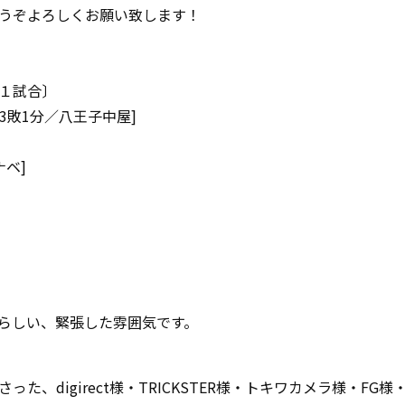
うぞよろしくお願い致します！
１試合〕
O)3敗1分／八王子中屋]
ナベ]
らしい、緊張した雰囲気です。
た、digirect様・TRICKSTER様・トキワカメラ様・FG