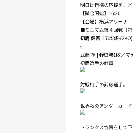
明日は皆様の応援を、ど
【試合開始】16:30
【会場】横浜アリーナ
■ミニマム級４回戦〔第
初鹿 健吾
［7戦3勝(2K
vs
武藤 準 [4戦3勝1敗／マ
初鹿選手の計量。
対戦相手の武藤選手。
世界戦のアンダーカード
トランクス協賛をして下さっ