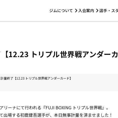
ジムについて
入会案内
選手・ス
HOME
ジムについて
トレーニング
見学・1日体験
 第2原嶋ビル1F
トレーニング
アマ・スパー各大会・キッズ
法人会員について
アマ・スパー各大会・キッズ
 14:00〜19:00
【12.23 トリプル世界戦アンダー
選手・スタッフ
 計量終了【12.23 トリプル世界戦アンダーカード】
浜アリーナにて行われる『FUJI BOXING トリプル世界戦』。
て出場する初鹿健吾選手が、本日無事計量を済ませました！