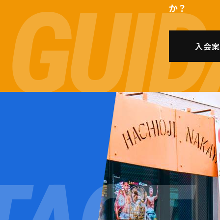
か？
入会案