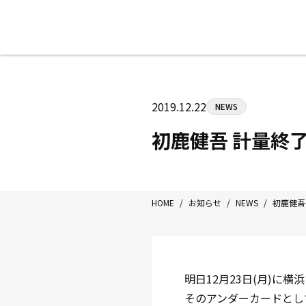
八王子中屋ボクシングジム
〒192-0072 東京都八王子市南町3-8
2019.12.22
NEWS
Tel/Fax：042-622-7222
営業時間：月〜土 14:00〜22:00 / 日・祝
初鹿健吾 計量終了
HOME
/
お知らせ
/
NEWS
/
初鹿健吾
明日12月23日(月)に横
そのアンダーカードとし