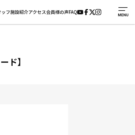
タッフ
施設紹介
アクセス
会員様の声
FAQ
MENU
入会案内
会員様の声
見学・1日体験
よくあるご質問
法人会員について
お知らせ
施設紹介
サポーター募集
カード】
アクセス
お問い合わせ
個人情報保護方針