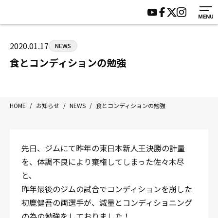
MENU
HOME
施設紹介
ジムについて
アクセス
2020.01.17
NEWS
トレーニング
会員様の声
食とコンディションの勉強
アマ・スパー各大会・キッズ
よくあるご質問
選手・スタッフ
お知らせ
入会案内
サポーター募集
HOME
/
お知らせ
/
NEWS
/
食とコンディションの勉強
見学・1日体験
お問い合わせ
法人会員について
個人情報保護方針
先日、ジムにて昨年の東日本新人王決勝の計量
八王子中屋ボクシングジム
を、体調不良により棄権してしまった佐々木尽
〒192-0072 東京都八王子市南町3-8 第2原嶋ビル1F
と、
Tel/Fax：042-622-7222
昨年最後のジムの試合でコンディションを崩した
営業時間：月〜土 14:00〜22:00 / 日・祝 14:00〜19:00
初鹿健吾の両選手が、減量とコンディショニング
の為の勉強をしておりました！