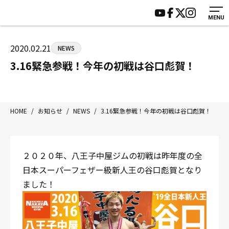
MENU
HOME
施設紹介
ジムについて
アクセス
2020.02.21
NEWS
トレーニング
会員様の声
3.16緊急参戦！今年の初戦は谷口彪賀！
アマ・スパー各大会・キッズ
よくあるご質問
選手・スタッフ
お知らせ
入会案内
サポーター募集
HOME
/
お知らせ
/
NEWS
/
3.16緊急参戦！今年の初戦は谷口彪賀！
見学・1日体験
お問い合わせ
法人会員について
個人情報保護方針
２０２０年、八王子中屋ジムの初戦は昨年度の全
八王子中屋ボクシングジム
日本スーパーフェザー級新人王の谷口彪賀となり
〒192-0072 東京都八王子市南町3-8 第2原嶋ビル1F
ました！
Tel/Fax：042-622-7222
営業時間：月〜土 14:00〜22:00 / 日・祝 14:00〜19:00