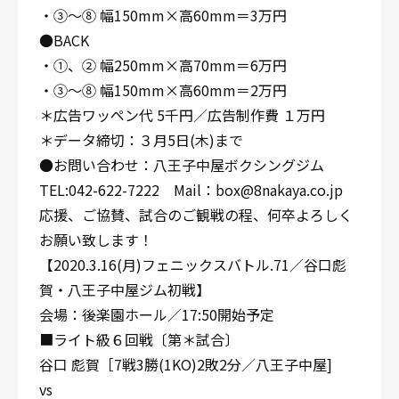
・③〜⑧ 幅150mm×高60mm＝3万円
●BACK
・①、② 幅250mm×高70mm＝6万円
・③〜⑧ 幅150mm×高60mm＝2万円
＊広告ワッペン代 5千円／広告制作費 １万円
＊データ締切：３月5日(木)まで
●お問い合わせ：八王子中屋ボクシングジム
TEL:042-622-7222 Mail：box@8nakaya.co.jp
応援、ご協賛、試合のご観戦の程、何卒よろしく
お願い致します！
【2020.3.16(月)フェニックスバトル.71／谷口彪
賀・八王子中屋ジム初戦】
会場：後楽園ホール／17:50開始予定
■ライト級６回戦〔第＊試合〕
谷口 彪賀［7戦3勝(1KO)2敗2分／八王子中屋]
vs