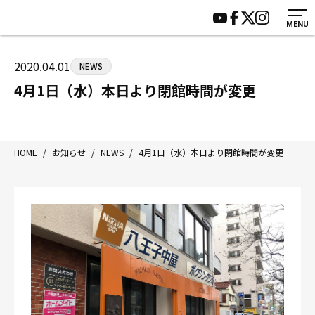
MENU
HOME
施設紹介
ジムについて
アクセス
2020.04.01
NEWS
トレーニング
会員様の声
4月1日（水）本日より閉館時間が変更
アマ・スパー各大会・キッズ
よくあるご質問
選手・スタッフ
お知らせ
入会案内
サポーター募集
HOME
/
お知らせ
/
NEWS
/
4月1日（水）本日より閉館時間が変更
見学・1日体験
お問い合わせ
法人会員について
個人情報保護方針
八王子中屋ボクシングジム
〒192-0072 東京都八王子市南町3-8 第2原嶋ビル1F
Tel/Fax：042-622-7222
営業時間：月〜土 14:00〜22:00 / 日・祝 14:00〜19:00