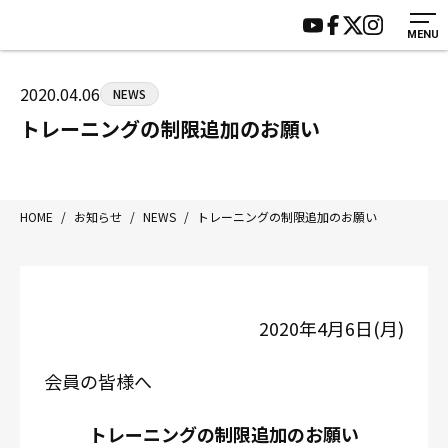
MENU
HOME
施設紹介
ジムについて
アクセス
2020.04.06
NEWS
トレーニング
会員様の声
トレーニングの制限追加のお願い
アマ・スパー各大会・キッズ
よくあるご質問
選手・スタッフ
お知らせ
入会案内
サポーター募集
HOME
/
お知らせ
/
NEWS
/
トレーニングの制限追加のお願い
見学・1日体験
お問い合わせ
法人会員について
個人情報保護方針
八王子中屋ボクシングジム
2020
年
4
月
6
日
(
月
)
〒192-0072 東京都八王子市南町3-8 第2原嶋ビル1F
Tel/Fax：042-622-7222
会員の皆様へ
営業時間：月〜土 14:00〜22:00 / 日・祝 14:00〜19:00
トレーニングの制限追加のお願い