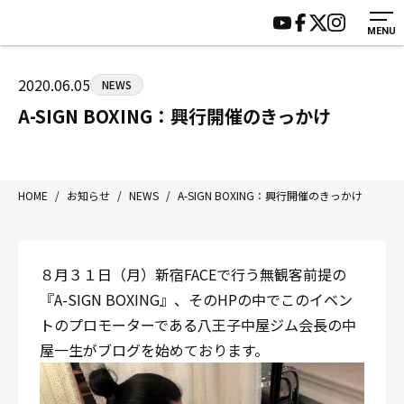
MENU
HOME
施設紹介
ジムについて
アクセス
2020.06.05
NEWS
トレーニング
会員様の声
A-SIGN BOXING：興行開催のきっかけ
アマ・スパー各大会・キッズ
よくあるご質問
選手・スタッフ
お知らせ
入会案内
サポーター募集
HOME
/
お知らせ
/
NEWS
/
A-SIGN BOXING：興行開催のきっかけ
見学・1日体験
お問い合わせ
法人会員について
個人情報保護方針
８月３１日（月）新宿FACEで行う無観客前提の
八王子中屋ボクシングジム
『A-SIGN BOXING』、そのHPの中でこのイベン
〒192-0072 東京都八王子市南町3-8 第2原嶋ビル1F
トのプロモーターである八王子中屋ジム会長の中
Tel/Fax：042-622-7222
屋一生がブログを始めております。
営業時間：月〜土 14:00〜22:00 / 日・祝 14:00〜19:00