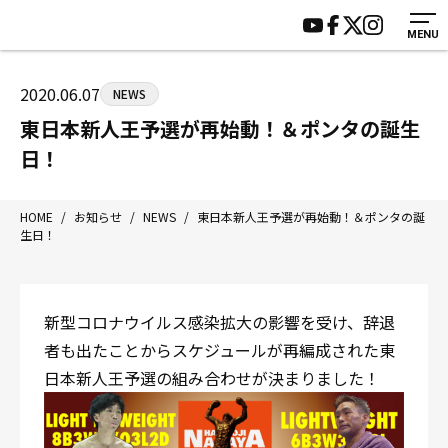
MENU
HOME
施設紹介
ジムについて
アクセス
2020.06.07
NEWS
トレーニング
会員様の声
東日本新人王予選が再始動！＆ポンタの誕生
アマ・スパー各大会・キッズ
よくあるご質問
日！
選手・スタッフ
お知らせ
入会案内
サポーター募集
HOME
/
お知らせ
/
NEWS
/
東日本新人王予選が再始動！＆ポンタの誕
生日！
見学・1日体験
お問い合わせ
法人会員について
個人情報保護方針
八王子中屋ボクシングジム
新型コロナウイルス感染拡大の影響を受け、辞退
〒192-0072 東京都八王子市南町3-8 第2原嶋ビル1F
者も出たことからスケジュールが再編成された東
Tel/Fax：042-622-7222
日本新人王予選の組み合わせが決まりました！
営業時間：月〜土 14:00〜22:00 / 日・祝 14:00〜19:00