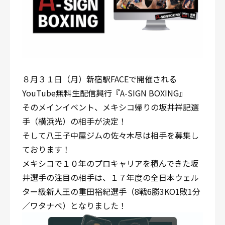
８月３１日（月）新宿駅FACEで開催される
YouTube無料生配信興行『A-SIGN BOXING』
そのメインイベント、メキシコ帰りの坂井祥記選
手（横浜光）の相手が決定！
そして八王子中屋ジムの佐々木尽は相手を募集し
ております！
メキシコで１０年のプロキャリアを積んできた坂
井選手の注目の相手は、１７年度の全日本ウェル
ター級新人王の重田裕紀選手（8戦6勝3KO1敗1分
／ワタナベ）となりました！