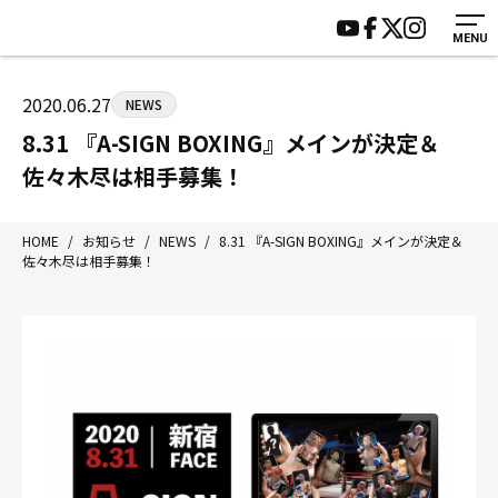
MENU
HOME
施設紹介
ジムについて
アクセス
2020.06.27
NEWS
トレーニング
会員様の声
8.31 『A-SIGN BOXING』メインが決定＆
アマ・スパー各大会・キッズ
よくあるご質問
佐々木尽は相手募集！
選手・スタッフ
お知らせ
入会案内
サポーター募集
HOME
/
お知らせ
/
NEWS
/
8.31 『A-SIGN BOXING』メインが決定＆
佐々木尽は相手募集！
見学・1日体験
お問い合わせ
法人会員について
個人情報保護方針
八王子中屋ボクシングジム
〒192-0072 東京都八王子市南町3-8 第2原嶋ビル1F
Tel/Fax：042-622-7222
営業時間：月〜土 14:00〜22:00 / 日・祝 14:00〜19:00