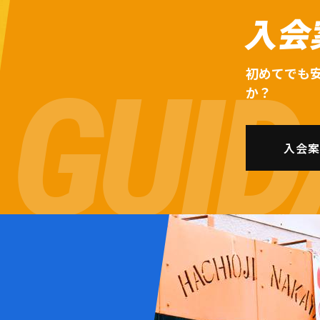
入会
初めてでも
か？
入会案