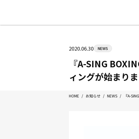
八王子中屋ボクシングジム
〒192-0072 東京都八王子市南町3-8
2020.06.30
NEWS
Tel/Fax：042-622-7222
営業時間：月〜土 14:00〜22:00 / 日・祝
『A-SING B
ィングが始まりま
HOME
/
お知らせ
/
NEWS
/
『A-S