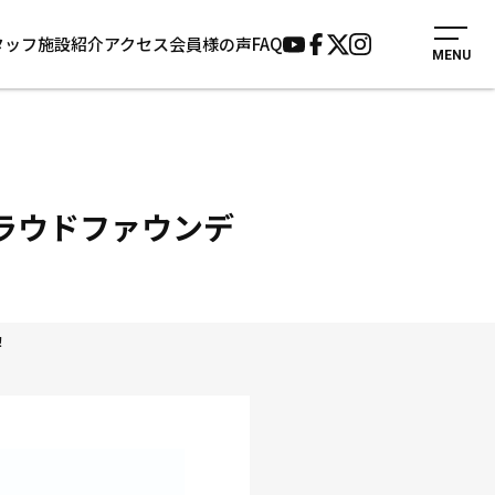
タッフ
施設紹介
アクセス
会員様の声
FAQ
MENU
入会案内
会員様の声
見学・1日体験
よくあるご質問
法人会員について
お知らせ
施設紹介
サポーター募集
クラウドファウンデ
アクセス
お問い合わせ
個人情報保護方針
！