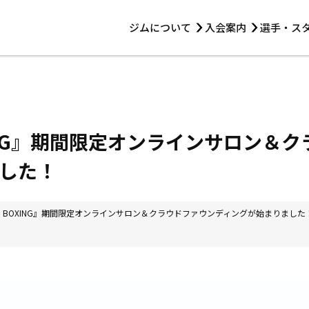
ジムについて
入会案内
選手・ス
HOME
ジムについて
トレーニング
見学・1日体験
 第2原嶋ビル1F
トレーニング
アマ・スパー各大会・キッズ
法人会員について
アマ・スパー各大会・キッズ
 14:00〜19:00
OXING』期間限定オンラインサロン＆
選手・スタッフ
した！
ING BOXING』期間限定オンラインサロン＆クラウドファウンディングが始まりました