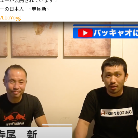
ューが公開されています！
一の日本人 ~寺尾新~
xVL1oYoyg