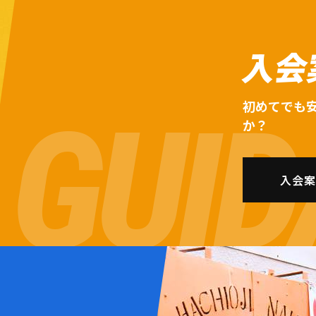
入会
初めてでも
か？
入会案