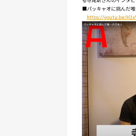
る寺尾新さんのインタビ
■パッキャオに挑んだ唯
https://youtu.be/H1