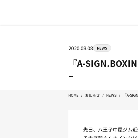
八王子中屋ボクシングジム
〒192-0072 東京都八王子市南町3-8
2020.08.08
NEWS
Tel/Fax：042-622-7222
営業時間：月〜土 14:00〜22:00 / 日・祝
『A-SIGN.B
~
HOME
/
お知らせ
/
NEWS
/
『A-SI
先日、八王子中屋ジム近