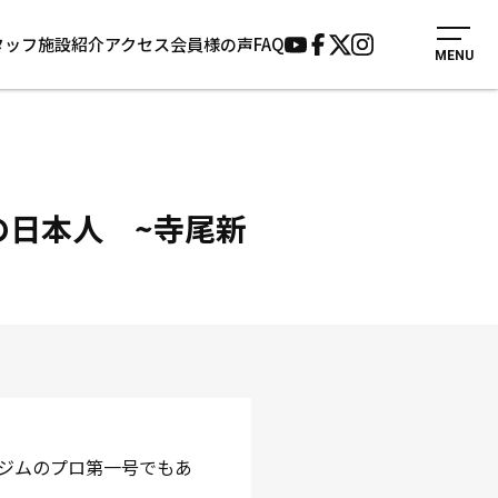
タッフ
施設紹介
アクセス
会員様の声
FAQ
MENU
入会案内
会員様の声
見学・1日体験
よくあるご質問
法人会員について
お知らせ
施設紹介
サポーター募集
一の日本人 ~寺尾新
アクセス
お問い合わせ
個人情報保護方針
ジムのプロ第一号でもあ