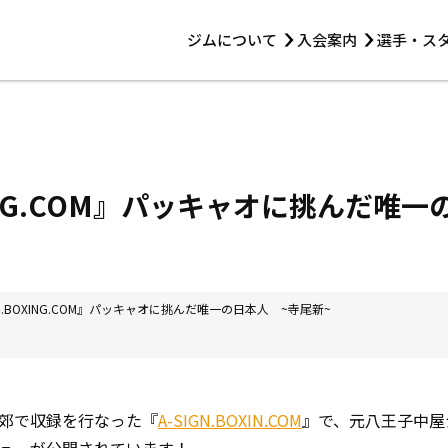
ジムについて
入会案内
選手・ス
HOME
ジムについて
トレーニング
見学・1日体験
 第2原嶋ビル1F
トレーニング
アマ・スパー各大会・キッズ
法人会員について
アマ・スパー各大会・キッズ
 14:00〜19:00
OXING.COM』パッキャオに挑んだ唯
選手・スタッフ
GN.BOXING.COM』パッキャオに挑んだ唯一の日本人 ~寺尾新~
郊で収録を行なった『
A-SIGN.BOXIN.COM
』で、元八王子中屋