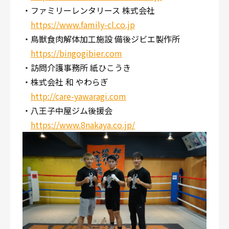
・ファミリーレンタリース 株式会社
https://www.family-cl.co.jp
・鳥獣食肉解体加工施設 備後ジビエ製作所
https://bingogibier.com
・訪問介護事務所 紙ひこうき
・株式会社 和 やわらぎ
http://care-yawaragi.com
・八王子中屋ジム後援会
https://www.8nakaya.co.jp/