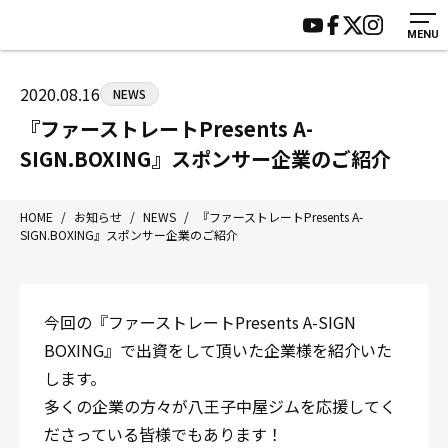
MENU
HOME
施設紹介
ジムについて
アクセス
2020.08.16
NEWS
トレーニング
会員様の声
『ファーストレートPresents A-
アマ・スパー各大会・キッズ
よくあるご質問
SIGN.BOXING』スポンサー企業のご紹介
選手・スタッフ
お知らせ
入会案内
サポーター募集
HOME
/
お知らせ
/
NEWS
/
『ファーストレートPresents A-
SIGN.BOXING』スポンサー企業のご紹介
見学・1日体験
お問い合わせ
法人会員について
個人情報保護方針
八王子中屋ボクシングジム
今回の『ファーストレートPresents A-SIGN
〒192-0072 東京都八王子市南町3-8 第2原嶋ビル1F
BOXING』で出資をして頂いた企業様を紹介いた
Tel/Fax：042-622-7222
します。
営業時間：月〜土 14:00〜22:00 / 日・祝 14:00〜19:00
多くの企業の方々が八王子中屋ジムを応援してく
ださっている皆様でもあります！