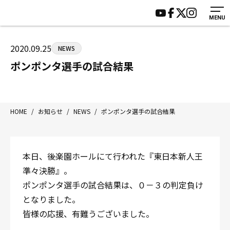
MENU
HOME
施設紹介
ジムについて
アクセス
2020.09.25
NEWS
トレーニング
会員様の声
ポンポンタ選手の試合結果
アマ・スパー各大会・キッズ
よくあるご質問
選手・スタッフ
お知らせ
入会案内
サポーター募集
HOME
/
お知らせ
/
NEWS
/
ポンポンタ選手の試合結果
見学・1日体験
お問い合わせ
法人会員について
個人情報保護方針
本日、後楽園ホールにて行われた『東日本新人王
八王子中屋ボクシングジム
準々決勝』。
〒192-0072 東京都八王子市南町3-8 第2原嶋ビル1F
ポンポンタ選手の試合結果は、０－３の判定負け
Tel/Fax：042-622-7222
となりました。
営業時間：月〜土 14:00〜22:00 / 日・祝 14:00〜19:00
皆様の応援、有難うございました。