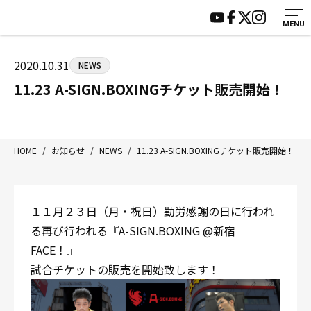
MENU
HOME
施設紹介
ジムについて
アクセス
2020.10.31
NEWS
トレーニング
会員様の声
11.23 A-SIGN.BOXINGチケット販売開始！
アマ・スパー各大会・キッズ
よくあるご質問
選手・スタッフ
お知らせ
入会案内
サポーター募集
HOME
/
お知らせ
/
NEWS
/
11.23 A-SIGN.BOXINGチケット販売開始！
見学・1日体験
お問い合わせ
法人会員について
個人情報保護方針
１１月２３日（月・祝日）勤労感謝の日に行われ
八王子中屋ボクシングジム
る再び行われる『A-SIGN.BOXING @新宿
〒192-0072 東京都八王子市南町3-8 第2原嶋ビル1F
FACE！』
Tel/Fax：042-622-7222
試合チケットの販売を開始致します！
営業時間：月〜土 14:00〜22:00 / 日・祝 14:00〜19:00